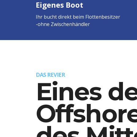
Eigenes Boot
Ihr bucht direkt beim Flottenbesitzer
-ohne Zwischenhändler
DAS REVIER
Eines d
Offshor
des Mit