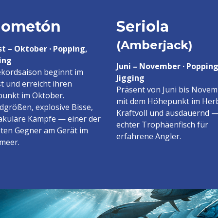
lometón
Seriola
(Amberjack)
t – Oktober · Popping,
ing
Juni – November · Popping
ekordsaison beginnt im
Jigging
t und erreicht ihren
Präsent von Juni bis Novem
unkt im Oktober.
mit dem Höhepunkt im Herb
dgrößen, explosive Bisse,
Kraftvoll und ausdauernd —
akuläre Kämpfe — einer der
echter Trophäenfisch für
sten Gegner am Gerät im
erfahrene Angler.
lmeer.