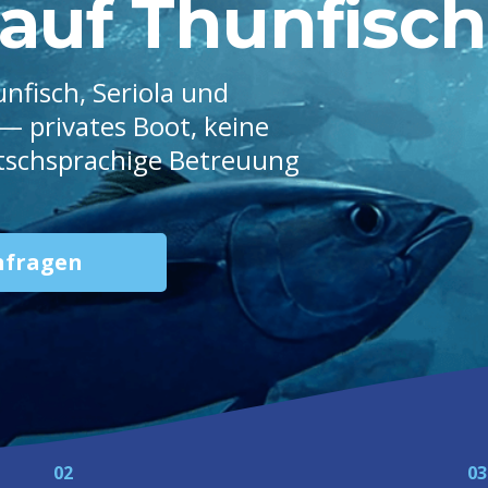
tauf Thunfisch
fisch, Seriola und
 privates Boot, keine
tschsprachige Betreuung
nfragen
02
03