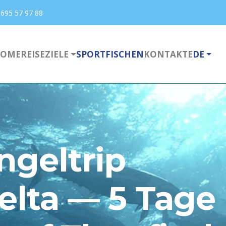
 695 57 97 88
OME
REISEZIELE
SPORTFISCHEN
KONTAKTE
DE
ngeltrip
elta — 5 Tage