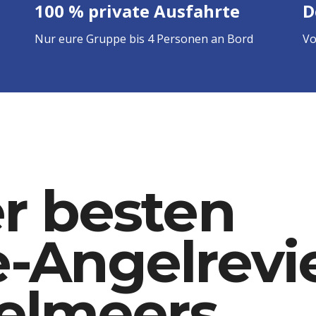
100 % private Ausfahrtе
D
Nur eure Gruppe bis 4 Personen an Bord
Vo
er besten
e-Angelrevi
telmeers