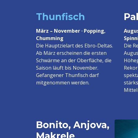
Thunfisch
Pa
März – November · Popping,
Augus
Chumming
Spinn
Die Hauptzielart des Ebro-Deltas.
Die R
Ab März erscheinen die ersten
Augus
Schwärme an der Oberfläche, die
Höhep
Saison läuft bis November.
Rekor
Gefangener Thunfisch darf
spekt
mitgenommen werden.
stärk
Mitte
Bonito, Anjova,
Makrele