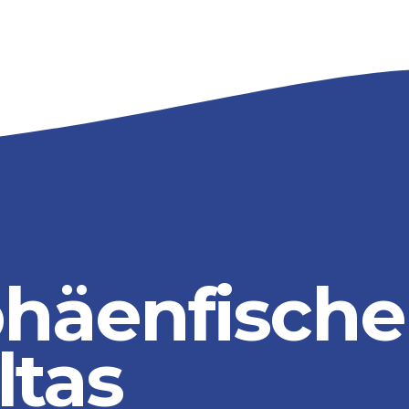
phäenfische
ltas