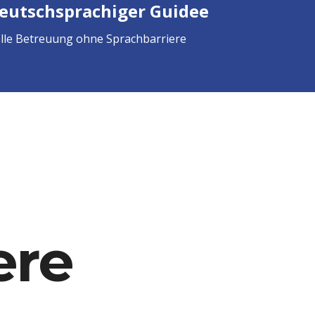
eutschsprachiger Guideе
lle Betreuung ohne Sprachbarriere
ere