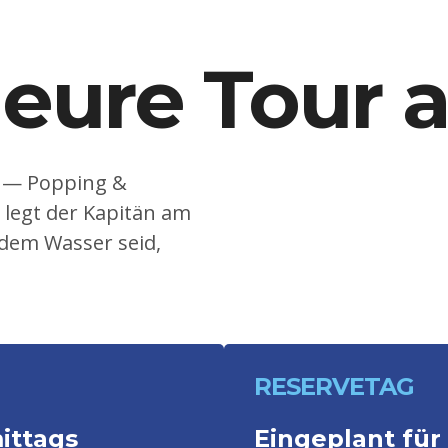
 eure Tour 
n — Popping &
 legt der Kapitän am
 dem Wasser seid,
RESERVETAG
ittags
Eingeplant für