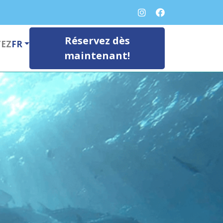
Réservez dès
EZ
FR
maintenant!