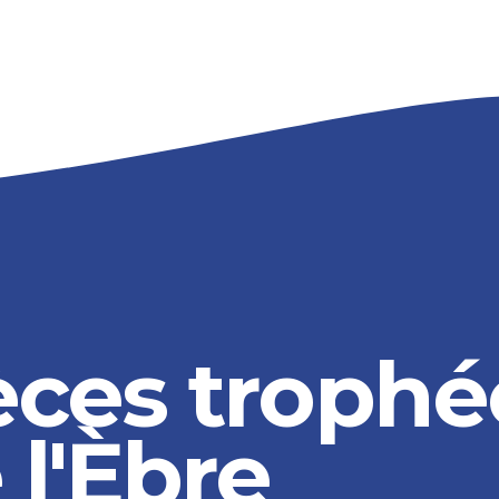
èces trophé
 l'Èbre