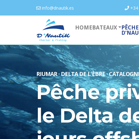
info@dnautik.es
+34
HOME
BATEAUX
PÊCHE 
D’NAU
RIUMAR · DELTA DE L'ÈBRE · CATALOGN
Pêche pri
le Delta d
jours offs