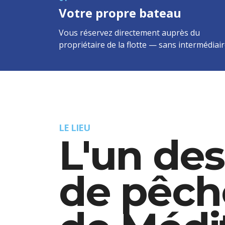
Votre propre bateau
Vous réservez directement auprès du
propriétaire de la flotte — sans intermédiair
LE LIEU
L'un des
de pêch