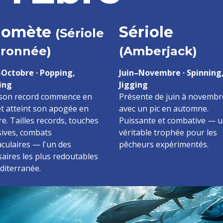
lomète
Sériole
(Sériole
ronnée)
(Amberjack)
Octobre · Popping,
Juin–Novembre · Spinning
ing
Jigging
ison record commence en
Présente de juin à novembr
et atteint son apogée en
avec un pic en automne.
e. Tailles records, touches
Puissante et combative — 
sives, combats
véritable trophée pour les
culaires — l'un des
pêcheurs expérimentés.
aires les plus redoutables
diterranée.