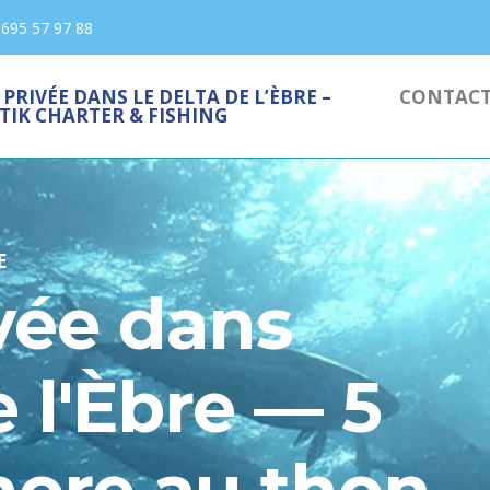
 695 57 97 88
PRIVÉE DANS LE DELTA DE L’ÈBRE –
CONTACT
TIK CHARTER & FISHING
E
vée dans
e l'Èbre — 5
hore au thon