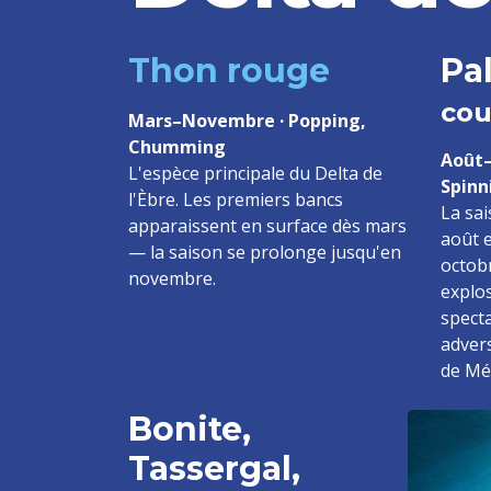
Thon rouge
Pa
cou
Mars–Novembre · Popping,
Chumming
Août–
L'espèce principale du Delta de
Spinn
l'Èbre. Les premiers bancs
La sa
apparaissent en surface dès mars
août 
— la saison se prolonge jusqu'en
octobr
novembre.
explo
specta
advers
de Mé
Bonite,
Tassergal,