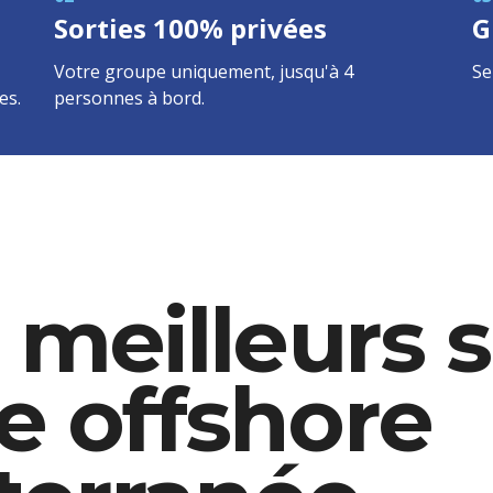
Sorties 100% privées
G
Votre groupe uniquement, jusqu'à 4
Se
es.
personnes à bord.
 meilleurs 
e offshore