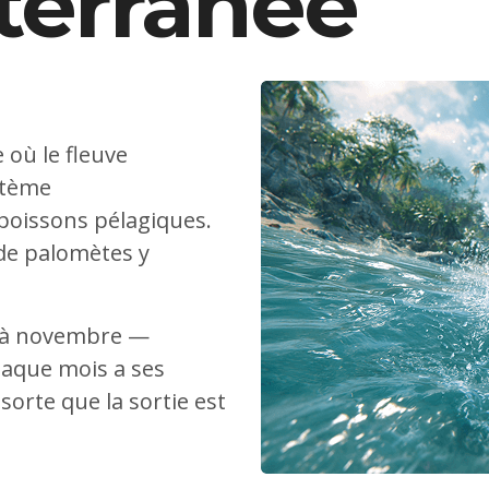
terranée
 où le fleuve
stème
poissons pélagiques.
 de palomètes y
s à novembre —
haque mois a ses
sorte que la sortie est