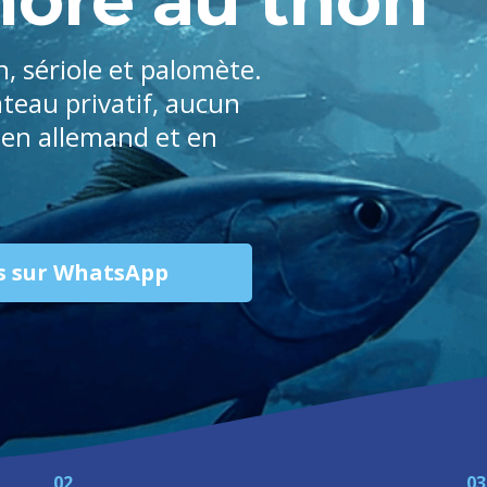
 sériole et palomète.
eau privatif, aucun
 en allemand et en
tés sur WhatsApp
02
03