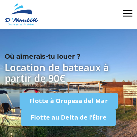
Où aimerais-tu louer ?
Location de bateaux à
partir de 90€
Flotte à Oropesa del Mar
Flotte au Delta de l’Èbre